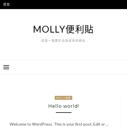
跳
首頁
至
主
要
MOLLY便利貼
內
容
這是一個關於自我成長的網站
MOLLY推薦
Hello world!
Welcome to WordPress. This is your first post. Edit or …